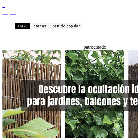
Facebook
X
WhatsApp
Telegram
TAGS
cáritas
partido popular
patrocinado