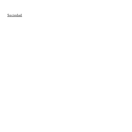
© Cosladaweb 2026
Sociedad
Hecho en Coslada ♥ by JavierAlquimia