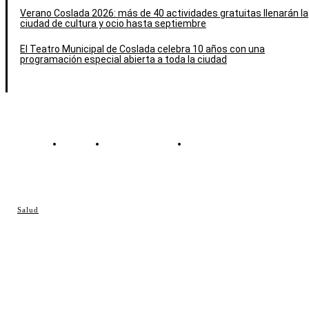
Verano Coslada 2026: más de 40 actividades gratuitas llenarán la
ciudad de cultura y ocio hasta septiembre
El Teatro Municipal de Coslada celebra 10 años con una
programación especial abierta a toda la ciudad
Contacto
Política de cookies
Política de Privacidad
© Cosladaweb 2026
Salud
Hecho en Coslada ♥ by JavierAlquimia