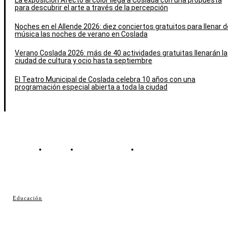
La exposición Afecto al color llega a Coslada con una propuesta
para descubrir el arte a través de la percepción
Noches en el Allende 2026: diez conciertos gratuitos para llenar d
música las noches de verano en Coslada
Verano Coslada 2026: más de 40 actividades gratuitas llenarán la
ciudad de cultura y ocio hasta septiembre
El Teatro Municipal de Coslada celebra 10 años con una
programación especial abierta a toda la ciudad
Contacto
Política de cookies
Política de Privacidad
© Cosladaweb 2026
Educación
Hecho en Coslada ♥ by JavierAlquimia