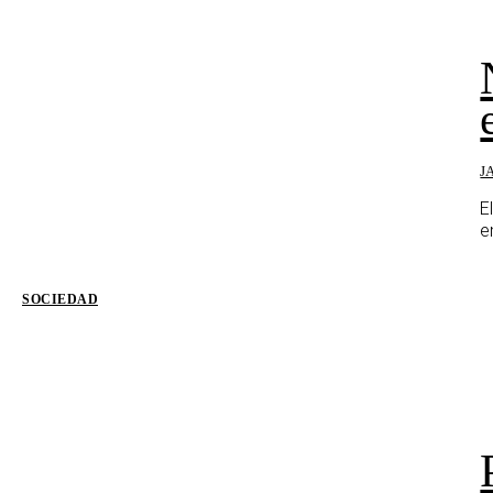
J
E
e
SOCIEDAD