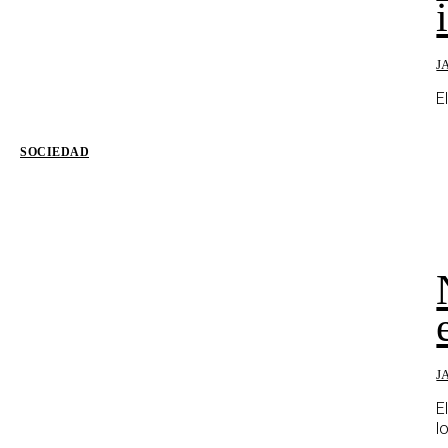
J
E
SOCIEDAD
J
E
l