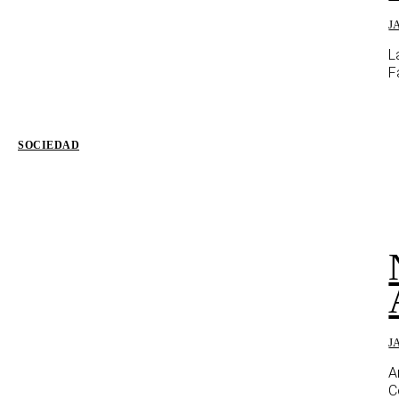
J
L
F
SOCIEDAD
J
A
C