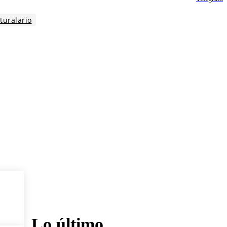
turalario
Lo último_