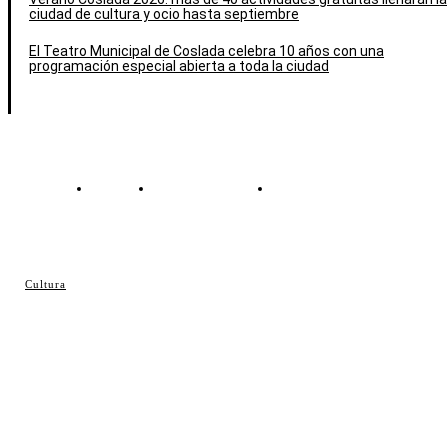
ciudad de cultura y ocio hasta septiembre
El Teatro Municipal de Coslada celebra 10 años con una
programación especial abierta a toda la ciudad
Contacto
Política de cookies
Política de Privacidad
© Cosladaweb 2026
Cultura
Hecho en Coslada ♥ by JavierAlquimia