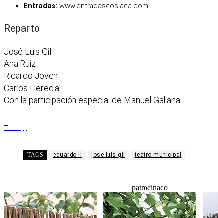
Entradas:
www.entradascoslada.com
Reparto
José Luis Gil
Ana Ruiz
Ricardo Joven
Carlos Heredia
Con la participación especial de Manuel Galiana
Facebook
X
WhatsApp
Telegram
TAGS
eduardo ii
jose luís gil
teatro municipal
patrocinado