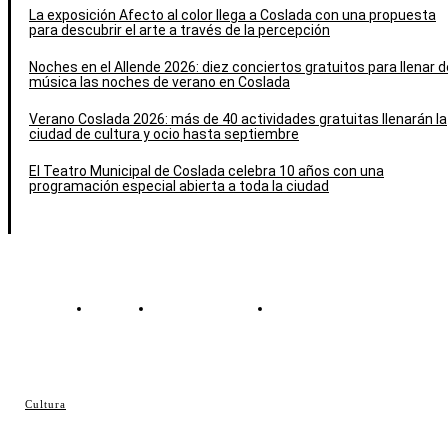
La exposición Afecto al color llega a Coslada con una propuesta
para descubrir el arte a través de la percepción
Noches en el Allende 2026: diez conciertos gratuitos para llenar d
música las noches de verano en Coslada
Verano Coslada 2026: más de 40 actividades gratuitas llenarán la
ciudad de cultura y ocio hasta septiembre
El Teatro Municipal de Coslada celebra 10 años con una
programación especial abierta a toda la ciudad
Contacto
Política de cookies
Política de Privacidad
© Cosladaweb 2026
Cultura
Hecho en Coslada ♥ by JavierAlquimia