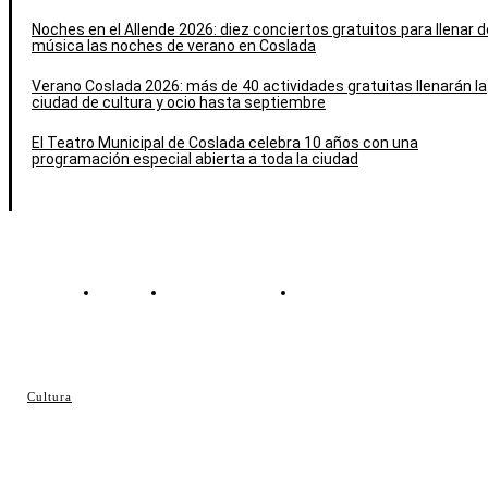
Noches en el Allende 2026: diez conciertos gratuitos para llenar d
música las noches de verano en Coslada
Verano Coslada 2026: más de 40 actividades gratuitas llenarán la
ciudad de cultura y ocio hasta septiembre
El Teatro Municipal de Coslada celebra 10 años con una
programación especial abierta a toda la ciudad
Contacto
Política de cookies
Política de Privacidad
© Cosladaweb 2026
Cultura
Hecho en Coslada ♥ by JavierAlquimia