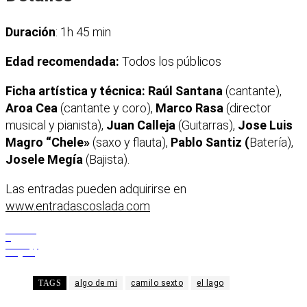
Duración
: 1h 45 min
Edad recomendada:
Todos los públicos
Ficha artística y técnica: Raúl Santana
(cantante),
Aroa Cea
(cantante y coro),
Marco Rasa
(director
musical y pianista),
Juan Calleja
(Guitarras),
Jose Luis
Magro “Chele»
(saxo y flauta),
Pablo Santiz (
Batería),
Josele Megía
(Bajista).
Las entradas pueden adquirirse en
www.entradascoslada.com
Facebook
X
WhatsApp
Telegram
TAGS
algo de mi
camilo sexto
el lago