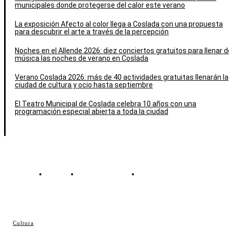
municipales donde protegerse del calor este verano
La exposición Afecto al color llega a Coslada con una propuesta
para descubrir el arte a través de la percepción
Noches en el Allende 2026: diez conciertos gratuitos para llenar d
música las noches de verano en Coslada
Verano Coslada 2026: más de 40 actividades gratuitas llenarán la
ciudad de cultura y ocio hasta septiembre
El Teatro Municipal de Coslada celebra 10 años con una
programación especial abierta a toda la ciudad
Contacto
Política de cookies
Política de Privacidad
© Cosladaweb 2026
Cultura
Hecho en Coslada ♥ by JavierAlquimia