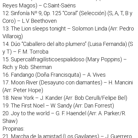
Reyes Magos) – C.Saint-Saëns
12. Sinfonía Nº 9, 0p. 125 “Coral” (Selección) (S, A, T, B y
Coro) – L.V. Beethoven
13. The Lion sleeps tonight – Solomon Linda (Arr: Pedro
Villaroig)
14. Dúo “Caballero del alto plumero” (Luisa Fernanda) (S
y T) – F. M. Torroba
15. Supercalifragilísticoespialidoso (Mary Poppins) –
Rich. y Rob. Sherman
16. Fandango (Doña Francisquita) – A. Vives
17. Moon River (Desayuno con diamantes) – H. Mancini
(Arr: Peter Hope)
18. New York – J. Kander (Arr: Bob Cerulli/Felipe Bel)
19. The First Noel – W. Sandy (Arr: Dan Forrest)
20. Joy to the world – G. F. Haendel (Arr: A. Parker/R.
Shaw)
Propinas:
21. Marcha de la amistad (Los Gavilanes) – J. Guerrero