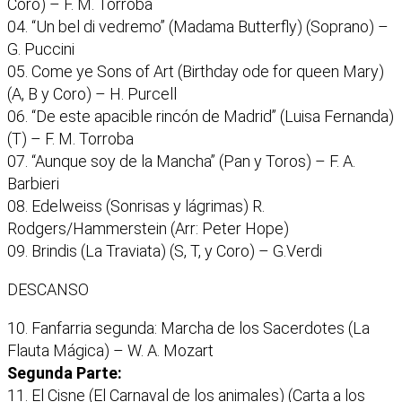
Coro) – F. M. Torroba
04. “Un bel di vedremo” (Madama Butterfly) (Soprano) –
G. Puccini
05. Come ye Sons of Art (Birthday ode for queen Mary)
(A, B y Coro) – H. Purcell
06. “De este apacible rincón de Madrid” (Luisa Fernanda)
(T) – F. M. Torroba
07. “Aunque soy de la Mancha” (Pan y Toros) – F. A.
Barbieri
08. Edelweiss (Sonrisas y lágrimas) R.
Rodgers/Hammerstein (Arr: Peter Hope)
09. Brindis (La Traviata) (S, T, y Coro) – G.Verdi
DESCANSO
10. Fanfarria segunda: Marcha de los Sacerdotes (La
Flauta Mágica) – W. A. Mozart
Segunda Parte:
11. El Cisne (El Carnaval de los animales) (Carta a los