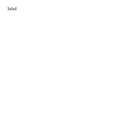
© Cosladaweb 2026
Salud
Hecho en Coslada ♥ by JavierAlquimia