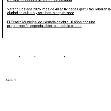
música las noches de verano en Coslada
Verano Coslada 2026: más de 40 actividades gratuitas llenarán la
ciudad de cultura y ocio hasta septiembre
El Teatro Municipal de Coslada celebra 10 años con una
programación especial abierta a toda la ciudad
Contacto
Política de cookies
Política de Privacidad
© Cosladaweb 2026
Cultura
Hecho en Coslada ♥ by JavierAlquimia