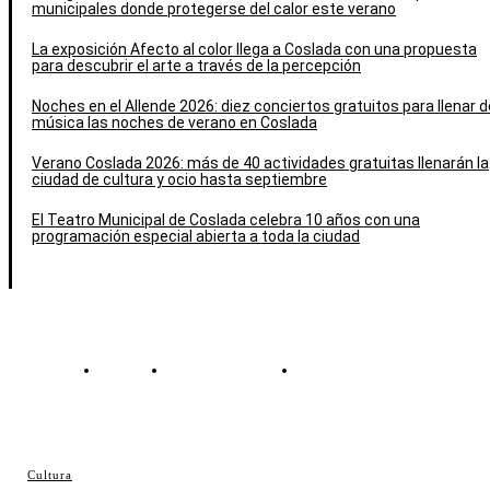
municipales donde protegerse del calor este verano
La exposición Afecto al color llega a Coslada con una propuesta
para descubrir el arte a través de la percepción
Noches en el Allende 2026: diez conciertos gratuitos para llenar d
música las noches de verano en Coslada
Verano Coslada 2026: más de 40 actividades gratuitas llenarán la
ciudad de cultura y ocio hasta septiembre
El Teatro Municipal de Coslada celebra 10 años con una
programación especial abierta a toda la ciudad
Contacto
Política de cookies
Política de Privacidad
© Cosladaweb 2026
Cultura
Hecho en Coslada ♥ by JavierAlquimia