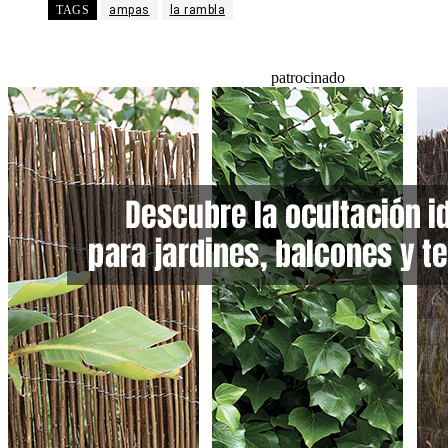
TAGS
ampas
la rambla
patrocinado