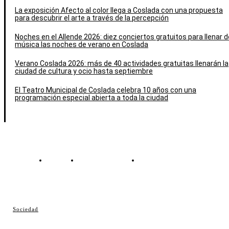
La exposición Afecto al color llega a Coslada con una propuesta
para descubrir el arte a través de la percepción
Noches en el Allende 2026: diez conciertos gratuitos para llenar d
música las noches de verano en Coslada
Verano Coslada 2026: más de 40 actividades gratuitas llenarán la
ciudad de cultura y ocio hasta septiembre
El Teatro Municipal de Coslada celebra 10 años con una
programación especial abierta a toda la ciudad
Contacto
Política de cookies
Política de Privacidad
© Cosladaweb 2026
Sociedad
Hecho en Coslada ♥ by JavierAlquimia