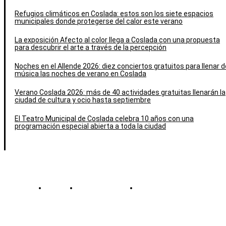
Refugios climáticos en Coslada: estos son los siete espacios
municipales donde protegerse del calor este verano
La exposición Afecto al color llega a Coslada con una propuesta
para descubrir el arte a través de la percepción
Noches en el Allende 2026: diez conciertos gratuitos para llenar d
música las noches de verano en Coslada
Verano Coslada 2026: más de 40 actividades gratuitas llenarán la
ciudad de cultura y ocio hasta septiembre
El Teatro Municipal de Coslada celebra 10 años con una
programación especial abierta a toda la ciudad
Contacto
Política de cookies
Política de Privacidad