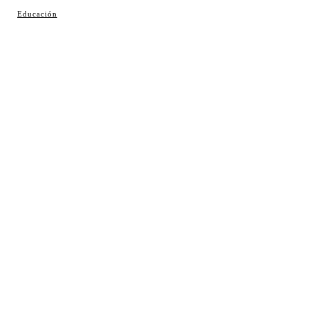
© Cosladaweb 2026
Educación
Hecho en Coslada ♥ by JavierAlquimia