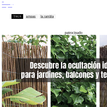
X
WhatsApp
Telegram
TAGS
ampas
la rambla
patrocinado