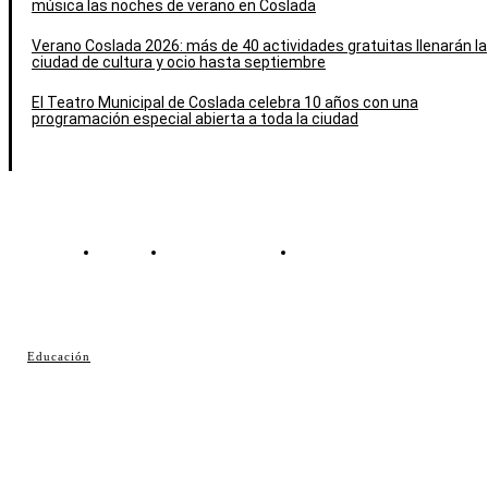
música las noches de verano en Coslada
Verano Coslada 2026: más de 40 actividades gratuitas llenarán la
ciudad de cultura y ocio hasta septiembre
El Teatro Municipal de Coslada celebra 10 años con una
programación especial abierta a toda la ciudad
Contacto
Política de cookies
Política de Privacidad
© Cosladaweb 2026
Educación
Hecho en Coslada ♥ by JavierAlquimia