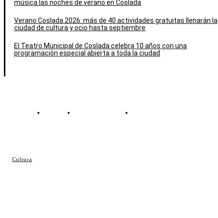
música las noches de verano en Coslada
Verano Coslada 2026: más de 40 actividades gratuitas llenarán la
ciudad de cultura y ocio hasta septiembre
El Teatro Municipal de Coslada celebra 10 años con una
programación especial abierta a toda la ciudad
Contacto
Política de cookies
Política de Privacidad
© Cosladaweb 2026
Cultura
Hecho en Coslada ♥ by JavierAlquimia