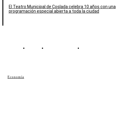
El Teatro Municipal de Coslada celebra 10 años con una
programación especial abierta a toda la ciudad
Contacto
Política de cookies
Política de Privacidad
© Cosladaweb 2026
Economía
Hecho en Coslada ♥ by JavierAlquimia