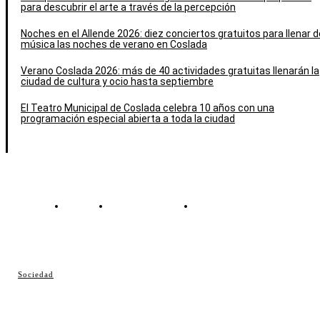
para descubrir el arte a través de la percepción
Noches en el Allende 2026: diez conciertos gratuitos para llenar d
música las noches de verano en Coslada
Verano Coslada 2026: más de 40 actividades gratuitas llenarán la
ciudad de cultura y ocio hasta septiembre
El Teatro Municipal de Coslada celebra 10 años con una
programación especial abierta a toda la ciudad
Contacto
Política de cookies
Política de Privacidad
© Cosladaweb 2026
Sociedad
Hecho en Coslada ♥ by JavierAlquimia