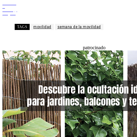
Facebook
X
WhatsApp
Telegram
TAGS
movilidad
semana de la movilidad
patrocinado