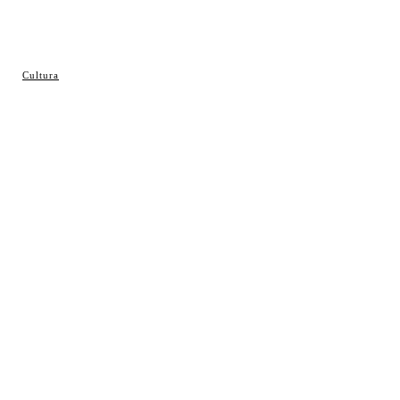
© Cosladaweb 2026
Cultura
Hecho en Coslada ♥ by JavierAlquimia