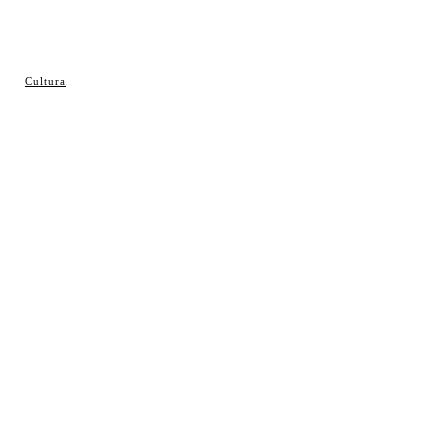
© Cosladaweb 2026
Cultura
Hecho en Coslada ♥ by JavierAlquimia