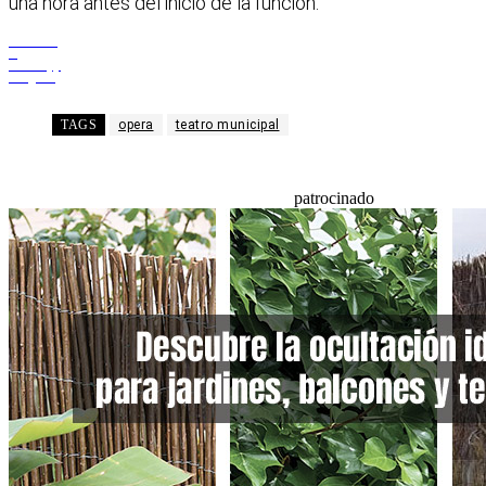
una hora antes del inicio de la función.
Facebook
X
WhatsApp
Telegram
TAGS
opera
teatro municipal
patrocinado