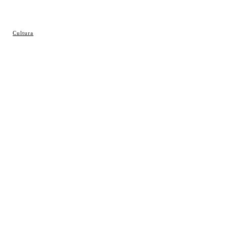
© Cosladaweb 2026
Cultura
Hecho en Coslada ♥ by JavierAlquimia