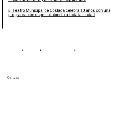
El Teatro Municipal de Coslada celebra 10 años con una
programación especial abierta a toda la ciudad
Contacto
Política de cookies
Política de Privacidad
© Cosladaweb 2026
Cultura
Hecho en Coslada ♥ by JavierAlquimia