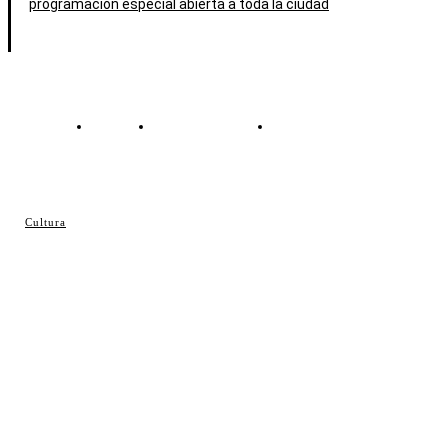
programación especial abierta a toda la ciudad
Contacto
Política de cookies
Política de Privacidad
© Cosladaweb 2026
Cultura
Hecho en Coslada ♥ by JavierAlquimia