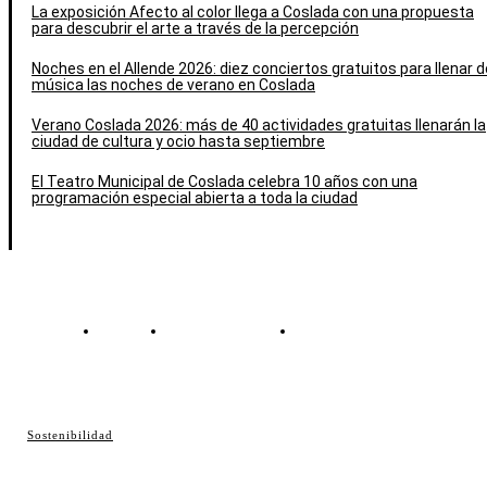
La exposición Afecto al color llega a Coslada con una propuesta
para descubrir el arte a través de la percepción
Noches en el Allende 2026: diez conciertos gratuitos para llenar d
música las noches de verano en Coslada
Verano Coslada 2026: más de 40 actividades gratuitas llenarán la
ciudad de cultura y ocio hasta septiembre
El Teatro Municipal de Coslada celebra 10 años con una
programación especial abierta a toda la ciudad
Contacto
Política de cookies
Política de Privacidad
© Cosladaweb 2026
Sostenibilidad
Hecho en Coslada ♥ by JavierAlquimia