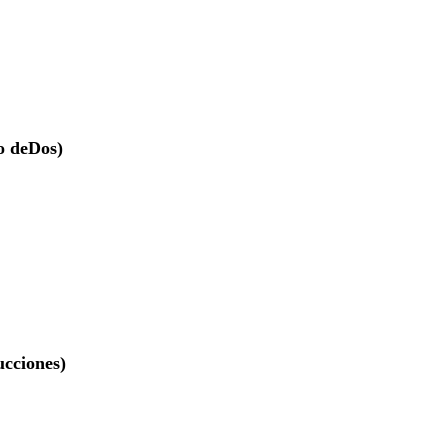
o deDos)
ucciones)