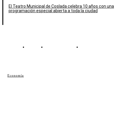
El Teatro Municipal de Coslada celebra 10 años con una
programación especial abierta a toda la ciudad
Contacto
Política de cookies
Política de Privacidad
© Cosladaweb 2026
Economía
Hecho en Coslada ♥ by JavierAlquimia