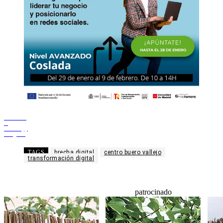
Facebook
X
WhatsApp
Telegram
TAGS
brecha digital
centro buero vallejo
transformación digital
patrocinado