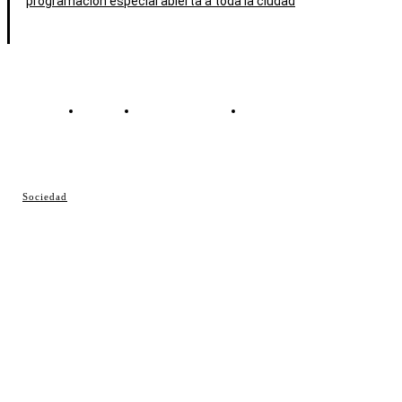
programación especial abierta a toda la ciudad
Contacto
Política de cookies
Política de Privacidad
© Cosladaweb 2026
Sociedad
Hecho en Coslada ♥ by JavierAlquimia