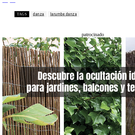
Telegram
TAGS
danza
larumbe danza
patrocinado