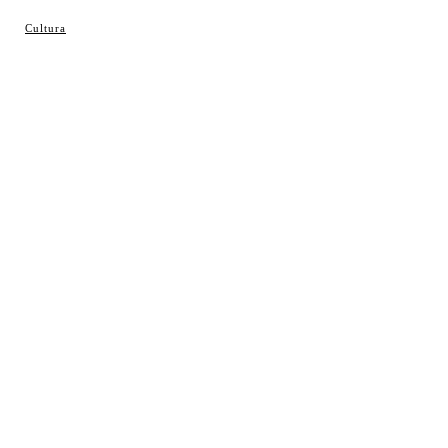
© Cosladaweb 2026
Cultura
Hecho en Coslada ♥ by JavierAlquimia