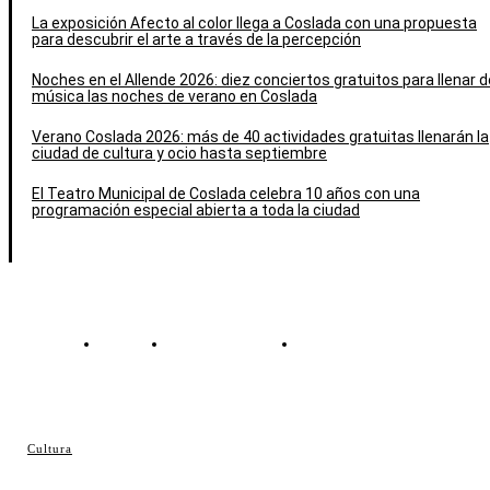
La exposición Afecto al color llega a Coslada con una propuesta
para descubrir el arte a través de la percepción
Noches en el Allende 2026: diez conciertos gratuitos para llenar d
música las noches de verano en Coslada
Verano Coslada 2026: más de 40 actividades gratuitas llenarán la
ciudad de cultura y ocio hasta septiembre
El Teatro Municipal de Coslada celebra 10 años con una
programación especial abierta a toda la ciudad
Contacto
Política de cookies
Política de Privacidad
© Cosladaweb 2026
Cultura
Hecho en Coslada ♥ by JavierAlquimia