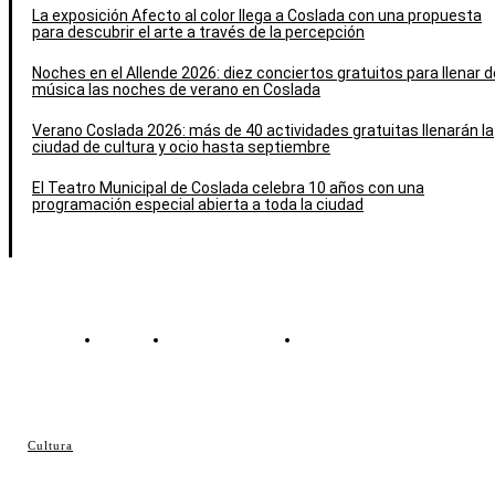
La exposición Afecto al color llega a Coslada con una propuesta
para descubrir el arte a través de la percepción
Noches en el Allende 2026: diez conciertos gratuitos para llenar d
música las noches de verano en Coslada
Verano Coslada 2026: más de 40 actividades gratuitas llenarán la
ciudad de cultura y ocio hasta septiembre
El Teatro Municipal de Coslada celebra 10 años con una
programación especial abierta a toda la ciudad
Contacto
Política de cookies
Política de Privacidad
© Cosladaweb 2026
Cultura
Hecho en Coslada ♥ by JavierAlquimia