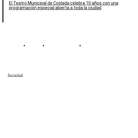
El Teatro Municipal de Coslada celebra 10 años con una
programación especial abierta a toda la ciudad
Contacto
Política de cookies
Política de Privacidad
© Cosladaweb 2026
Sociedad
Hecho en Coslada ♥ by JavierAlquimia