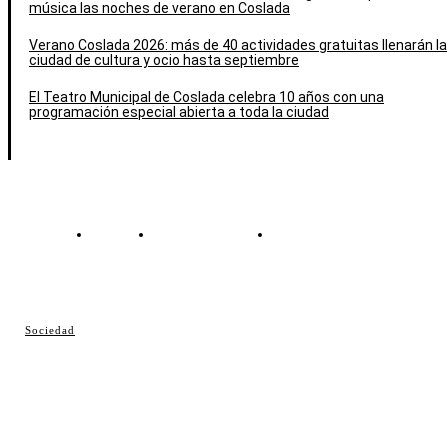
música las noches de verano en Coslada
Verano Coslada 2026: más de 40 actividades gratuitas llenarán la
ciudad de cultura y ocio hasta septiembre
El Teatro Municipal de Coslada celebra 10 años con una
programación especial abierta a toda la ciudad
Contacto
Política de cookies
Política de Privacidad
© Cosladaweb 2026
Sociedad
Hecho en Coslada ♥ by JavierAlquimia