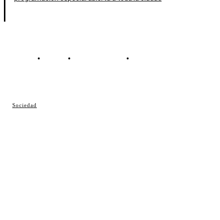
Contacto
Política de cookies
Política de Privacidad
© Cosladaweb 2026
Sociedad
Hecho en Coslada ♥ by JavierAlquimia