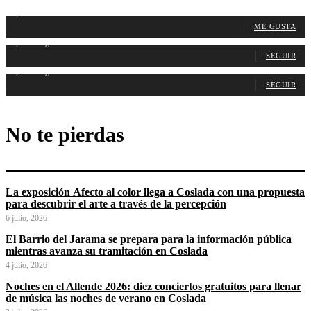
1,107
Fans
ME GUSTA
1,315
Seguidores
SEGUIR
1,487
Seguidores
SEGUIR
No te pierdas
La exposición Afecto al color llega a Coslada con una propuesta
para descubrir el arte a través de la percepción
6 julio, 2026
El Barrio del Jarama se prepara para la información pública
mientras avanza su tramitación en Coslada
4 julio, 2026
Noches en el Allende 2026: diez conciertos gratuitos para llenar
de música las noches de verano en Coslada