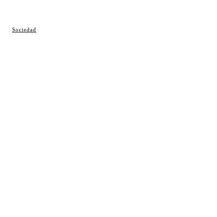
© Cosladaweb 2026
Sociedad
Hecho en Coslada ♥ by JavierAlquimia