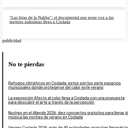
“Las hijas de la Nakba”: el documental que pone voz a las
mujeres palestinas llega a Coslada
publicidad
No te pierdas
Refugios climáticos en Coslada: estos son los siete espacios
municipales donde protegerse del calor este verano
La exposición Afecto al color llega a Coslada con una propuesta
para descubrir el arte a través de la percepción
Noches en el Allende 2026: diez conciertos gratuitos para llenar d
música las noches de verano en Coslada
Verano Coslada 2026: más de 40 actividades gratuitas llenarán la