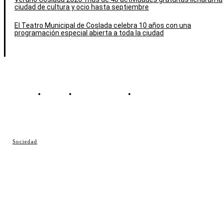
ciudad de cultura y ocio hasta septiembre
El Teatro Municipal de Coslada celebra 10 años con una
programación especial abierta a toda la ciudad
Contacto
Política de cookies
Política de Privacidad
© Cosladaweb 2026
Sociedad
Hecho en Coslada ♥ by JavierAlquimia