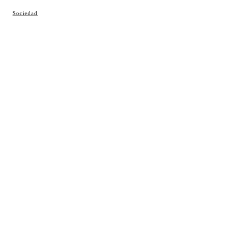
© Cosladaweb 2026
Sociedad
Hecho en Coslada ♥ by JavierAlquimia