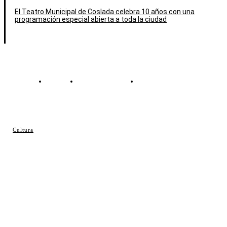
El Teatro Municipal de Coslada celebra 10 años con una
programación especial abierta a toda la ciudad
Contacto
Política de cookies
Política de Privacidad
© Cosladaweb 2026
Cultura
Hecho en Coslada ♥ by JavierAlquimia