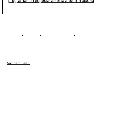
programación especial abierta a toda la ciudad
Contacto
Política de cookies
Política de Privacidad
© Cosladaweb 2026
Sostenibilidad
Hecho en Coslada ♥ by JavierAlquimia