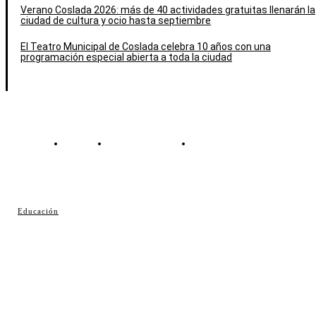
Verano Coslada 2026: más de 40 actividades gratuitas llenarán la
ciudad de cultura y ocio hasta septiembre
El Teatro Municipal de Coslada celebra 10 años con una
programación especial abierta a toda la ciudad
Contacto
Política de cookies
Política de Privacidad
© Cosladaweb 2026
Educación
Hecho en Coslada ♥ by JavierAlquimia