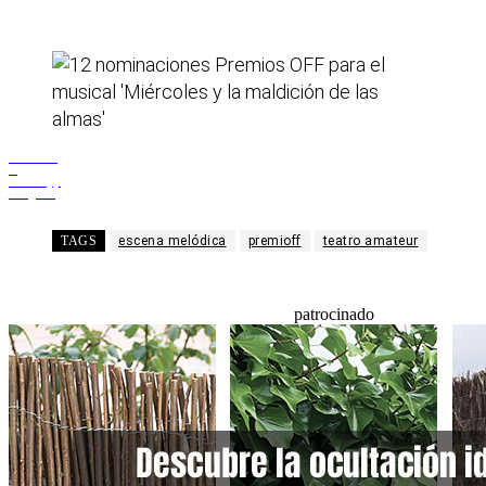
Facebook
X
WhatsApp
Telegram
TAGS
escena melódica
premioff
teatro amateur
patrocinado