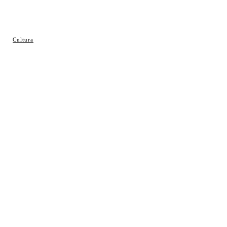
© Cosladaweb 2026
Cultura
Hecho en Coslada ♥ by JavierAlquimia