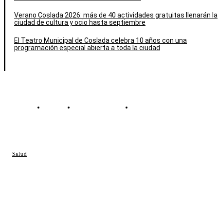
Verano Coslada 2026: más de 40 actividades gratuitas llenarán la
ciudad de cultura y ocio hasta septiembre
El Teatro Municipal de Coslada celebra 10 años con una
programación especial abierta a toda la ciudad
Contacto
Política de cookies
Política de Privacidad
© Cosladaweb 2026
Salud
Hecho en Coslada ♥ by JavierAlquimia