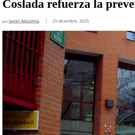
Coslada refuerza la preven
Javier Alquimia
29 diciembre, 2025
por