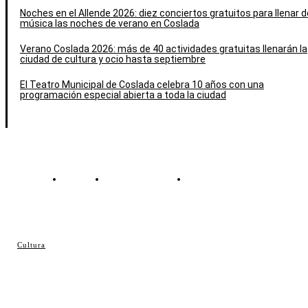
Noches en el Allende 2026: diez conciertos gratuitos para llenar d
música las noches de verano en Coslada
Verano Coslada 2026: más de 40 actividades gratuitas llenarán la
ciudad de cultura y ocio hasta septiembre
El Teatro Municipal de Coslada celebra 10 años con una
programación especial abierta a toda la ciudad
Contacto
Política de cookies
Política de Privacidad
© Cosladaweb 2026
Cultura
Hecho en Coslada ♥ by JavierAlquimia