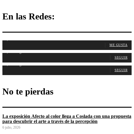
En las Redes:
1,107
Fans
ME GUSTA
1,314
Seguidores
SEGUIR
1,486
Seguidores
SEGUIR
No te pierdas
La exposición Afecto al color llega a Coslada con una propuesta
para descubrir el arte a través de la percepción
6 julio, 2026