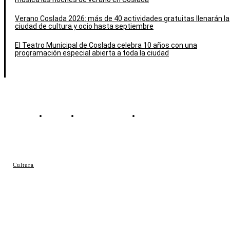
Verano Coslada 2026: más de 40 actividades gratuitas llenarán la
ciudad de cultura y ocio hasta septiembre
El Teatro Municipal de Coslada celebra 10 años con una
programación especial abierta a toda la ciudad
Contacto
Política de cookies
Política de Privacidad
© Cosladaweb 2026
Cultura
Hecho en Coslada ♥ by JavierAlquimia