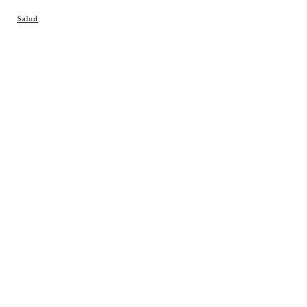
© Cosladaweb 2026
Salud
Hecho en Coslada ♥ by JavierAlquimia