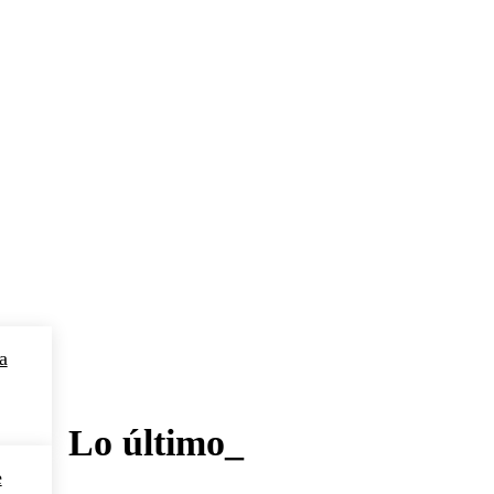
a
Lo último_
e