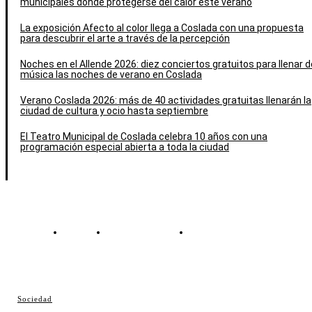
municipales donde protegerse del calor este verano
La exposición Afecto al color llega a Coslada con una propuesta
para descubrir el arte a través de la percepción
Noches en el Allende 2026: diez conciertos gratuitos para llenar d
música las noches de verano en Coslada
Verano Coslada 2026: más de 40 actividades gratuitas llenarán la
ciudad de cultura y ocio hasta septiembre
El Teatro Municipal de Coslada celebra 10 años con una
programación especial abierta a toda la ciudad
Contacto
Política de cookies
Política de Privacidad
© Cosladaweb 2026
Sociedad
Hecho en Coslada ♥ by JavierAlquimia